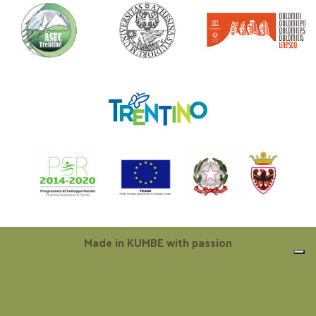
Made in
KUMBE
with passion
Le tue preferenze relative alla privacy
Informativa sulla raccolta