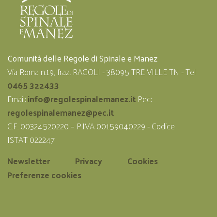
Comunità delle Regole di Spinale e Manez
Via Roma n.19, fraz. RAGOLI - 38095 TRE VILLE TN - Tel
0465 322433
Email:
info@regolespinalemanez.it
Pec:
regolespinalemanez@pec.it
C.F. 00324520220 – P.IVA 00159040229 - Codice
ISTAT 022247
Newsletter
Privacy
Cookies
Preferenze cookies