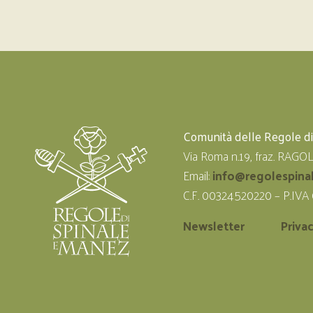
Comunità delle Regole d
Via Roma n.19, fraz. RAGO
Email:
info@regolespina
C.F. 00324520220 – P.IVA
Newsletter
Priva