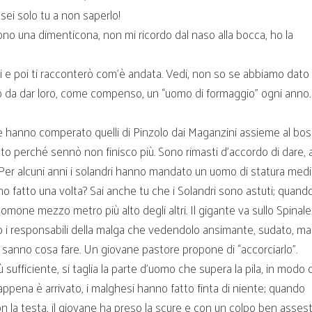
ei solo tu a non saperlo!
ono una dimenticona, non mi ricordo dal naso alla bocca, ho la
i e poi ti racconterò com’è andata. Vedi, non so se abbiamo dato
rdo da dar loro, come compenso, un “uomo di formaggio” ogni anno.
he hanno comperato quelli di Pinzolo dai Maganzini assieme al bos
to perché sennò non finisco più. Sono rimasti d’accordo di dare, 
Per alcuni anni i solandri hanno mandato un uomo di statura medi
no fatto una volta? Sai anche tu che i Solandri sono astuti; quand
ne mezzo metro più alto degli altri. Il gigante va sullo Spinale
 i responsabili della malga che vedendolo ansimante, sudato, ma
sanno cosa fare. Un giovane pastore propone di “accorciarlo”.
sufficiente, si taglia la parte d’uomo che supera la pila, in modo 
, appena è arrivato, i malghesi hanno fatto finta di niente; quando
n la testa, il giovane ha preso la scure e con un colpo ben asses