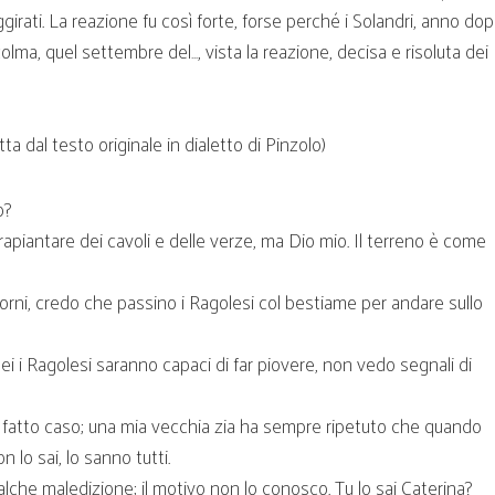
girati. La reazione fu così forte, forse perché i Solandri, anno do
ma, quel settembre del…, vista la reazione, decisa e risoluta dei
ta dal testo originale in dialetto di Pinzolo)
o?
apiantare dei cavoli e delle verze, ma Dio mio. Il terreno è come
rni, credo che passino i Ragolesi col bestiame per andare sullo
 i Ragolesi saranno capaci di far piovere, non vedo segnali di
 fatto caso; una mia vecchia zia ha sempre ripetuto che quando
lo sai, lo sanno tutti.
lche maledizione; il motivo non lo conosco. Tu lo sai Caterina?