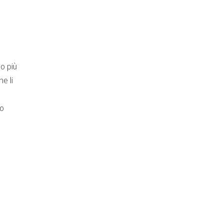
o più
e li
ro