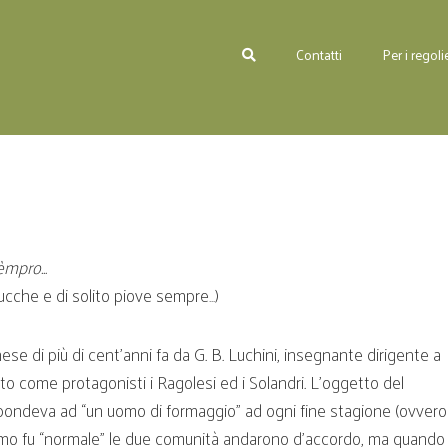
Contatti
Per i regolie
 sèmpro…
mucche e di solito piove sempre…)
ese di più di cent’anni fa da G. B. Luchini, insegnante dirigente a
to come protagonisti i Ragolesi ed i Solandri. L’oggetto del
rispondeva ad “un uomo di formaggio” ad ogni fine stagione (ovver
uomo fu “normale” le due comunità andarono d’accordo, ma quando 