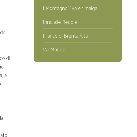
I Montagnoi i va en malga
Inno alle Regole
 dei
Il larice di Brenta Alta
Val Manez
co di
ad
a, a
o
.
da
tato