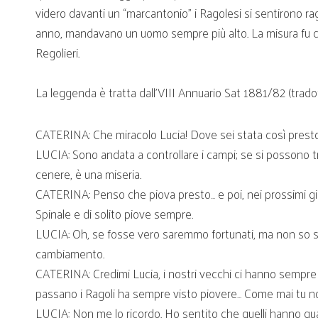
videro davanti un “marcantonio” i Ragolesi si sentirono rag
anno, mandavano un uomo sempre più alto. La misura fu col
Regolieri.
La leggenda è tratta dall’VIII Annuario Sat 1881/82 (tradot
CATERINA: Che miracolo Lucia! Dove sei stata così prest
LUCIA: Sono andata a controllare i campi; se si possono tr
cenere, è una miseria.
CATERINA: Penso che piova presto… e poi, nei prossimi gio
Spinale e di solito piove sempre.
LUCIA: Oh, se fosse vero saremmo fortunati, ma non so sei
cambiamento.
CATERINA: Credimi Lucia, i nostri vecchi ci hanno sempre
passano i Ragoli ha sempre visto piovere… Come mai tu non 
LUCIA: Non me lo ricordo. Ho sentito che quelli hanno qua