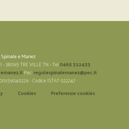
i Spinale e Manez
LI - 38095 TRE VILLE TN - Tel
0465 322433
lemanez.it
Pec:
regolespinalemanez@pec.it
 00159040229 - Codice ISTAT 022247
cy
Cookies
Preferenze cookies