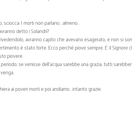
 sciocca: I morti non parlano… almeno…
avranno detto i Solandri?
rivedendolo, avranno capito che avevano esagerato, e non si son
ertimento è stato forte. Ecco perché piove sempre. E’ il Signore ch
sto piovere.
periodo; se venisse dell’acqua sarebbe una grazia, tutti sarebbe
e venga.
era ai poveri morti e poi andiamo… intanto grazie.