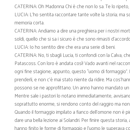
CATERINA: Oh Madonna Chi è che non lo sa. Te lo ripeto, s
LUCIA: L’ho sentita raccontare tante volte la storia; ma s
memoria corta.
CATERINA: Andiamo a dire una preghiera per i nostri mort
soldi, quello che si sa i sicuro è che sono rimasti d’acco
LUCIA: Io ho sentito dire che era una serie di beni.
CATERINA: No, ti sbagli Lucia, ti confondi con la Calva, c
Patascoss. Con loro è andata così! Vado avanti nel raccon
ogni fine stagione, appunto, questo “uomo di formaggio”. 
prenderli, e non c’è mai stato niente da ridire. Ma cos’han
possono se ne approfittano. Un anno hanno mandato un omo
Mentre sale i pastori lo notano immediatamente, avvisano
soprattutto enorme, si rendono conto del raggiro ma non 
Quando il formaggio impilato a fianco dell’omone non è più 
dare una bella lezione ai Solandri. Per finire questa storia
hanno finito le forme di formaggio e l’uomo le superava co