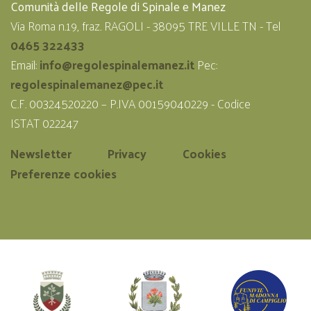
Comunità delle Regole di Spinale e Manez
Via Roma n.19, fraz. RAGOLI - 38095 TRE VILLE TN - Tel
0465 322433
Email:
info@regolespinalemanez.it
Pec:
regolespinalemanez@pec.it
C.F. 00324520220 – P.IVA 00159040229 - Codice
ISTAT 022247
Newsletter
Privacy
Cookies
Preferenze cookies