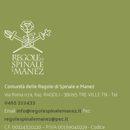
Comunità delle Regole di Spinale e Manez
Via Roma n.19, fraz. RAGOLI - 38095 TRE VILLE TN - Tel
0465 322433
Email:
info@regolespinalemanez.it
Pec:
regolespinalemanez@pec.it
C.F. 00324520220 – P.IVA 00159040229 - Codice