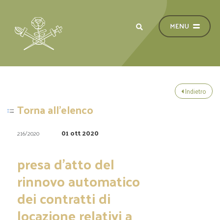
Indietro
Torna all'elenco
01 ott 2020
216/2020
presa d’atto del
rinnovo automatico
dei contratti di
locazione relativi a