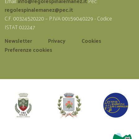
Email:
info@regolespinalemanez.it
Pec:
regolespinalemanez@pec.it
C.F. 00324520220 – P.IVA 00159040229 - Codice
ISTAT 022247
Newsletter
Privacy
Cookies
Preferenze cookies