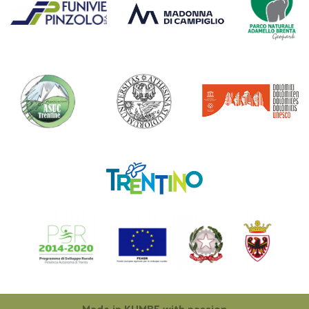
Made in
KUMBE
with passion