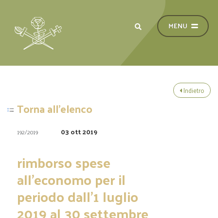
Indietro
Torna all'elenco
03 ott 2019
192/2019
rimborso spese
all’economo per il
periodo dall’1 luglio
2019 al 30 settembre