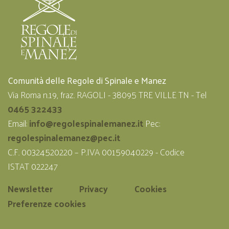
Comunità delle Regole di Spinale e Manez
Via Roma n.19, fraz. RAGOLI - 38095 TRE VILLE TN - Tel
0465 322433
Email:
info@regolespinalemanez.it
Pec:
regolespinalemanez@pec.it
C.F. 00324520220 – P.IVA 00159040229 - Codice
ISTAT 022247
Newsletter
Privacy
Cookies
Preferenze cookies