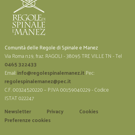
Comunità delle Regole di Spinale e Manez
Via Roma n.19, fraz. RAGOLI - 38095 TRE VILLE TN - Tel
0465 322433
Email:
info@regolespinalemanez.it
Pec:
regolespinalemanez@pec.it
C.F. 00324520220 – P.IVA 00159040229 - Codice
ISTAT 022247
Newsletter
Privacy
Cookies
Preferenze cookies