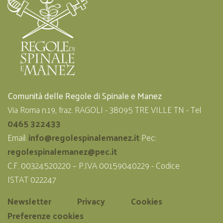
Comunità delle Regole di Spinale e Manez
Via Roma n.19, fraz. RAGOLI - 38095 TRE VILLE TN - Tel
0465 322433
Email:
info@regolespinalemanez.it
Pec:
regolespinalemanez@pec.it
C.F. 00324520220 – P.IVA 00159040229 - Codice
ISTAT 022247
Newsletter
Privacy
Cookies
Preferenze cookies