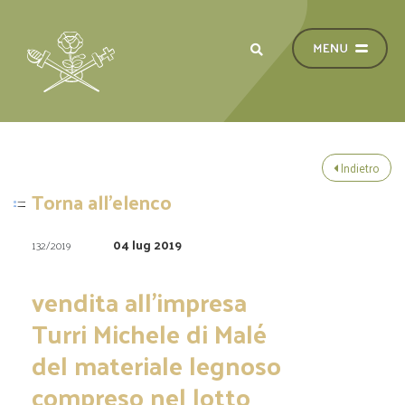
Indietro
Torna all'elenco
04 lug 2019
132/2019
vendita all’impresa
Turri Michele di Malé
del materiale legnoso
compreso nel lotto