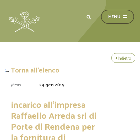
Indietro
Torna all'elenco
24 gen 2019
9/2019
incarico all’impresa
Raffaello Arreda srl di
Porte di Rendena per
la fornitura di