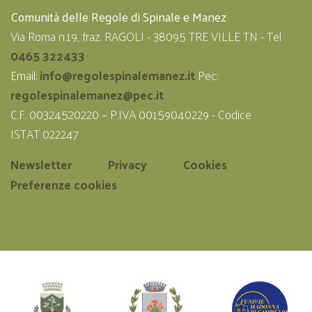
Comunità delle Regole di Spinale e Manez
Via Roma n.19, fraz. RAGOLI - 38095 TRE VILLE TN - Tel
0465 322433
Email:
info@regolespinalemanez.it
Pec:
regolespinalemanez@pec.it
C.F. 00324520220 – P.IVA 00159040229 - Codice
ISTAT 022247
Newsletter
Privacy
Cookies
Preferenze cookies