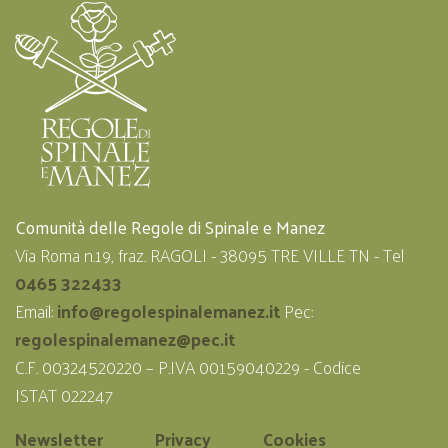
Comunità delle Regole di Spinale e Manez
Via Roma n.19, fraz. RAGOLI - 38095 TRE VILLE TN - Tel
0465 322433
Email:
info@regolespinalemanez.it
Pec:
regolespinalemanez@pec.it
C.F. 00324520220 – P.IVA 00159040229 - Codice
ISTAT 022247
Newsletter
Privacy
Cookies