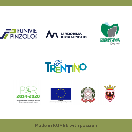
Made in
KUMBE
with passion