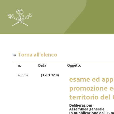
Torna all'elenco
n.
Data
Oggetto
31 ott 2019
14/2019
esame ed appr
promozione ec
territorio del
Deliberazioni
Assemblea generale
In pubblicazione dal 05 n