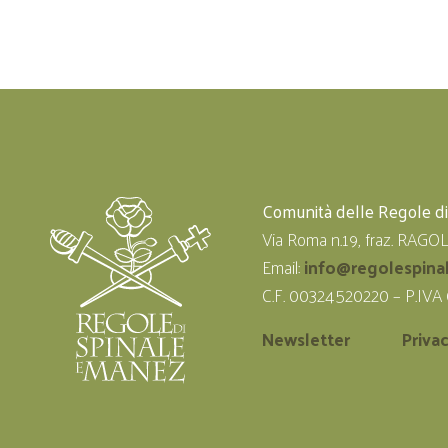
Comunità delle Regole d
Via Roma n.19, fraz. RAGO
Email:
info@regolespina
C.F. 00324520220 – P.IVA
Newsletter
Priva