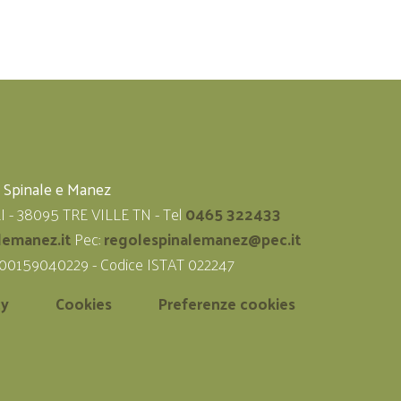
i Spinale e Manez
LI - 38095 TRE VILLE TN - Tel
0465 322433
lemanez.it
Pec:
regolespinalemanez@pec.it
 00159040229 - Codice ISTAT 022247
cy
Cookies
Preferenze cookies