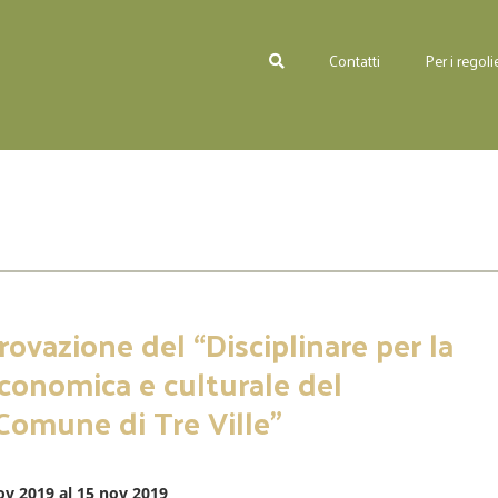
Contatti
Per i regolie
ovazione del “Disciplinare per la
onomica e culturale del
 Comune di Tre Ville”
ov 2019 al 15 nov 2019