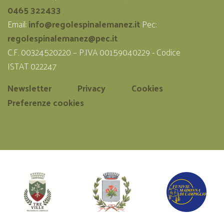
0465 322433
Email:
info@regolespinalemanez.it
Pec:
regolespinalemanez@pec.it
C.F. 00324520220 – P.IVA 00159040229 - Codice
ISTAT 022247
Newsletter
Privacy
Cookies
Preferenze cookies