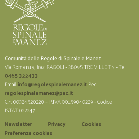
Comunità delle Regole di Spinale e Manez
Via Roma n.19, fraz. RAGOLI - 38095 TRE VILLE TN - Tel
0465 322433
Email:
info@regolespinalemanez.it
Pec:
regolespinalemanez@pec.it
C.F. 00324520220 – P.IVA 00159040229 - Codice
ISTAT 022247
Newsletter
Privacy
Cookies
Preferenze cookies