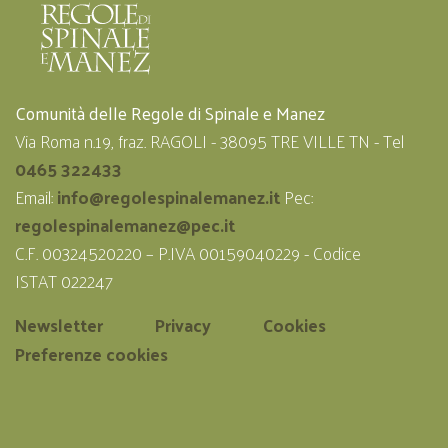
Comunità delle Regole di Spinale e Manez
Via Roma n.19, fraz. RAGOLI - 38095 TRE VILLE TN - Tel
0465 322433
Email:
info@regolespinalemanez.it
Pec:
regolespinalemanez@pec.it
C.F. 00324520220 – P.IVA 00159040229 - Codice
ISTAT 022247
Newsletter
Privacy
Cookies
Preferenze cookies