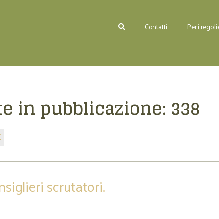
Contatti
Per i regolie
e in pubblicazione:
338
E
iglieri scrutatori.