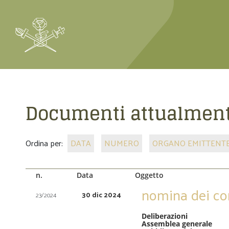
Documenti attualment
Ordina per:
DATA
NUMERO
ORGANO EMITTENT
n.
Data
Oggetto
nomina dei cons
30 dic 2024
23/2024
Deliberazioni
Assemblea generale