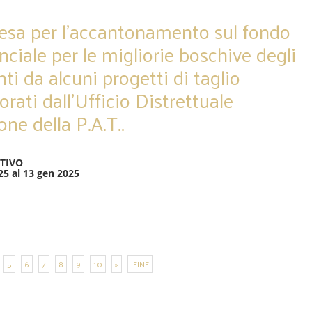
esa per l’accantonamento sul fondo
nciale per le migliorie boschive degli
ti da alcuni progetti di taglio
orati dall’Ufficio Distrettuale
one della P.A.T..
TIVO
25 al 13 gen 2025
5
6
7
8
9
10
»
FINE