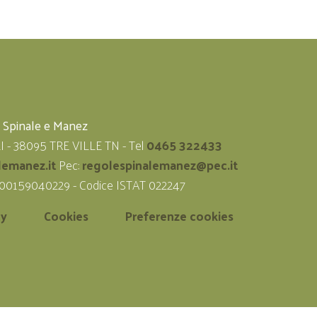
i Spinale e Manez
LI - 38095 TRE VILLE TN - Tel
0465 322433
lemanez.it
Pec:
regolespinalemanez@pec.it
 00159040229 - Codice ISTAT 022247
cy
Cookies
Preferenze cookies