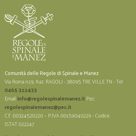
Comunità delle Regole di Spinale e Manez
Via Roma n.19, fraz. RAGOLI - 38095 TRE VILLE TN - Tel
0465 322433
Email:
info@regolespinalemanez.it
Pec:
regolespinalemanez@pec.it
C.F. 00324520220 – P.IVA 00159040229 - Codice
ISTAT 022247