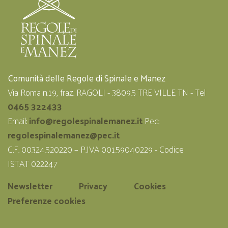
Comunità delle Regole di Spinale e Manez
Via Roma n.19, fraz. RAGOLI - 38095 TRE VILLE TN - Tel
0465 322433
Email:
info@regolespinalemanez.it
Pec:
regolespinalemanez@pec.it
C.F. 00324520220 – P.IVA 00159040229 - Codice
ISTAT 022247
Newsletter
Privacy
Cookies
Preferenze cookies