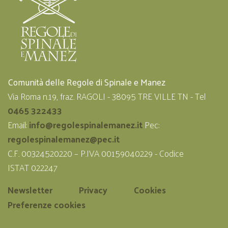
Comunità delle Regole di Spinale e Manez
Via Roma n.19, fraz. RAGOLI - 38095 TRE VILLE TN - Tel
0465 322433
Email:
info@regolespinalemanez.it
Pec:
regolespinalemanez@pec.it
C.F. 00324520220 – P.IVA 00159040229 - Codice
ISTAT 022247
Newsletter
Privacy
Cookies
Preferenze cookies