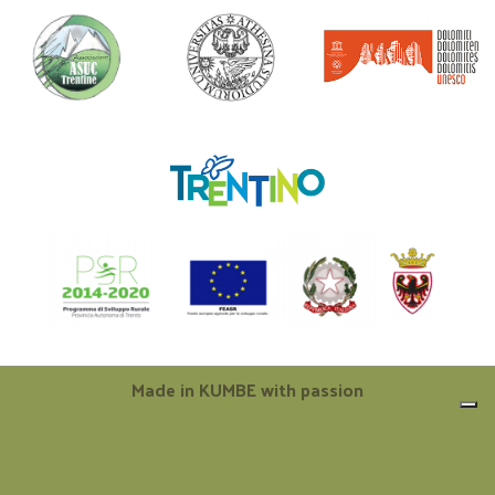
Made in
KUMBE
with passion
Le tue preferenze relative alla privacy
Informativa sulla raccolta