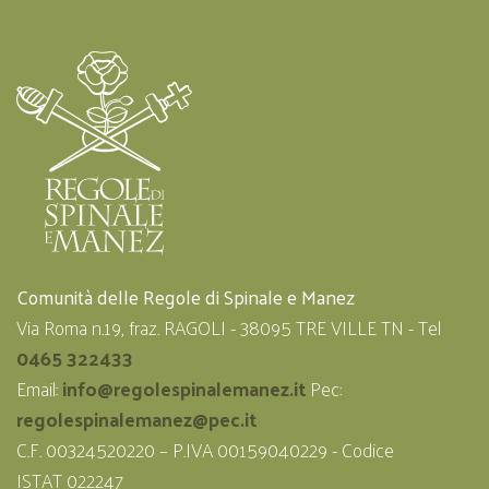
Comunità delle Regole di Spinale e Manez
Via Roma n.19, fraz. RAGOLI - 38095 TRE VILLE TN - Tel
0465 322433
Email:
info@regolespinalemanez.it
Pec:
regolespinalemanez@pec.it
C.F. 00324520220 – P.IVA 00159040229 - Codice
ISTAT 022247