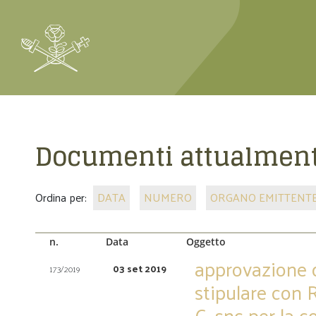
Documenti attualment
Ordina per:
DATA
NUMERO
ORGANO EMITTENT
n.
Data
Oggetto
approvazione 
03 set 2019
173/2019
stipulare con 
C. snc per la c