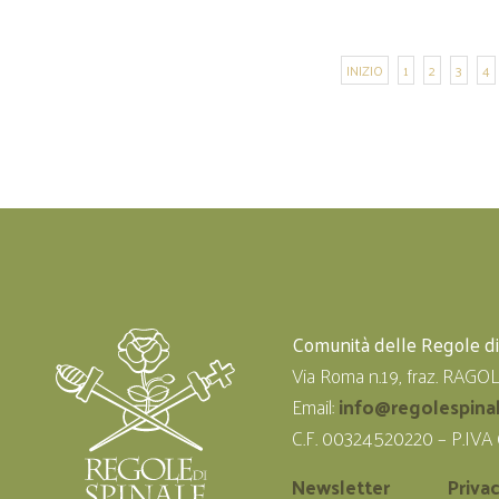
INIZIO
1
2
3
4
Comunità delle Regole d
Via Roma n.19, fraz. RAGO
Email:
info@regolespina
C.F. 00324520220 – P.IVA
Newsletter
Priva