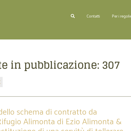
Contatti
Per i regolie
e in pubblicazione:
307
E
dello schema di contratto da
Rifugio Alimonta di Ezio Alimonta &
ostituzione di una servitù di tollerare