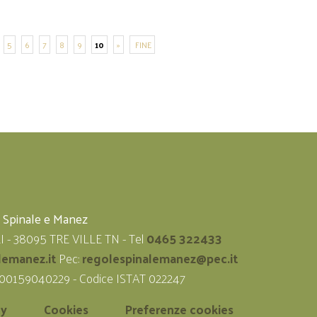
5
6
7
8
9
10
»
FINE
i Spinale e Manez
LI - 38095 TRE VILLE TN - Tel
0465 322433
lemanez.it
Pec:
regolespinalemanez@pec.it
 00159040229 - Codice ISTAT 022247
cy
Cookies
Preferenze cookies