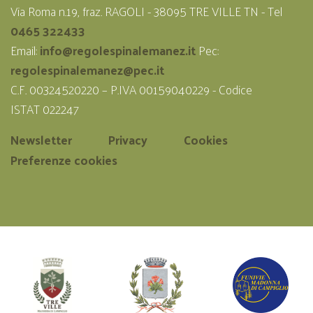
Via Roma n.19, fraz. RAGOLI - 38095 TRE VILLE TN - Tel
0465 322433
Email:
info@regolespinalemanez.it
Pec:
regolespinalemanez@pec.it
C.F. 00324520220 – P.IVA 00159040229 - Codice
ISTAT 022247
Newsletter
Privacy
Cookies
Preferenze cookies