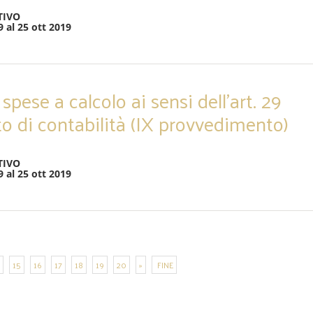
TIVO
9 al 25 ott 2019
spese a calcolo ai sensi dell’art. 29
o di contabilità (IX provvedimento)
TIVO
9 al 25 ott 2019
15
16
17
18
19
20
»
FINE