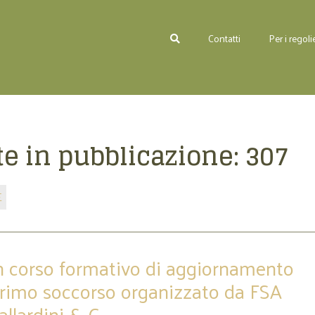
Contatti
Per i regolie
e in pubblicazione:
307
E
n corso formativo di aggiornamento
primo soccorso organizzato da FSA
allardini & C.