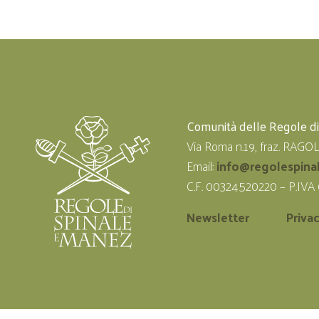
Comunità delle Regole d
Via Roma n.19, fraz. RAGO
Email:
info@regolespina
C.F. 00324520220 – P.IVA
Newsletter
Priva