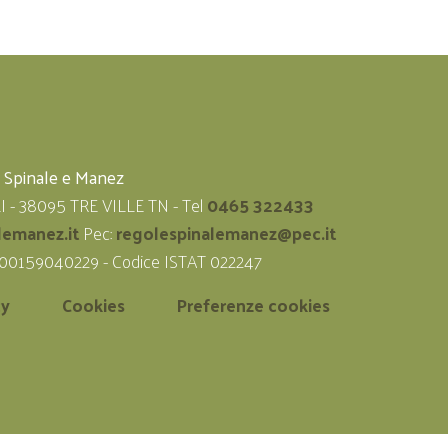
i Spinale e Manez
LI - 38095 TRE VILLE TN - Tel
0465 322433
lemanez.it
Pec:
regolespinalemanez@pec.it
 00159040229 - Codice ISTAT 022247
cy
Cookies
Preferenze cookies