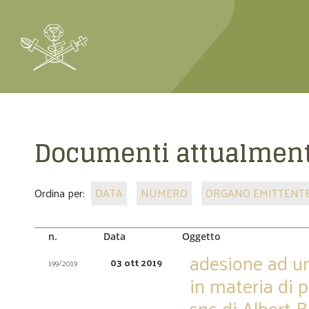
Documenti attualment
Ordina per:
DATA
NUMERO
ORGANO EMITTENT
n.
Data
Oggetto
adesione ad u
03 ott 2019
199/2019
in materia di 
snc di Albert B