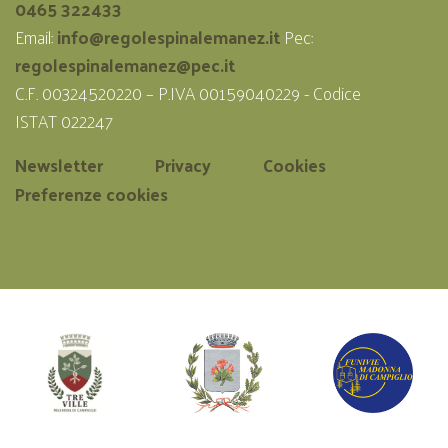
0465 322433
Email:
info@regolespinalemanez.it
Pec:
regolespinalemanez@pec.it
C.F. 00324520220 – P.IVA 00159040229 - Codice
ISTAT 022247
Newsletter
Privacy
Cookies
Preferenze cookies