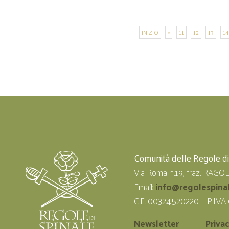
INIZIO
«
11
12
13
14
Comunità delle Regole d
Via Roma n.19, fraz. RAGO
Email:
info@regolespina
C.F. 00324520220 – P.IVA
Newsletter
Priva