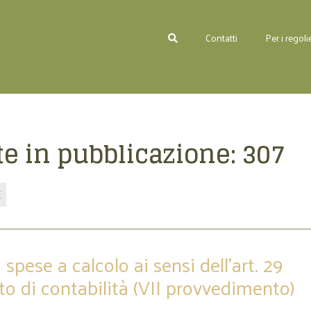
Contatti
Per i regolie
e in pubblicazione:
307
E
 spese a calcolo ai sensi dell’art. 29
o di contabilità (VII provvedimento)