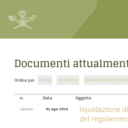
Documenti attualment
Ordina per:
DATA
NUMERO
ORGANO EMITTENT
n.
Data
Oggetto
liquidazione di
01 ago 2019
148/2019
del regolament