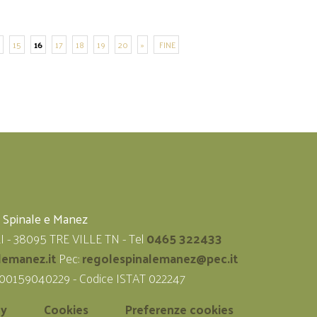
15
16
17
18
19
20
»
FINE
i Spinale e Manez
LI - 38095 TRE VILLE TN - Tel
0465 322433
lemanez.it
Pec:
regolespinalemanez@pec.it
 00159040229 - Codice ISTAT 022247
cy
Cookies
Preferenze cookies