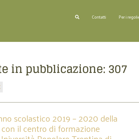
Contatti
Per i regolie
e in pubblicazione:
307
E
anno scolastico 2019 – 2020 della
 con il centro di formazione
Università Popolare Trentina di