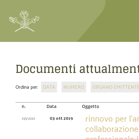
Documenti attualment
Ordina per:
DATA
NUMERO
ORGANO EMITTENT
n.
Data
Oggetto
rinnovo per l’
03 ott 2019
193/2019
collaborazione
professionale 