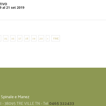
TIVO
9 al 21 set 2019
15
16
17
18
19
20
»
FINE
i Spinale e Manez
LI - 38095 TRE VILLE TN - Tel
0465 322433